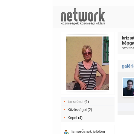
krizs
képgal
http://
galér
Ismerősei
(6)
Közösségei
(2)
Képei
(4)
Ismerősnek jelölöm