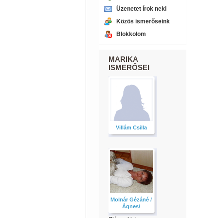
Üzenetet írok neki
Közös ismerőseink
Blokkolom
MARIKA
ISMERŐSEI
Villám Csilla
Molnár Gézáné /
Ágnes/