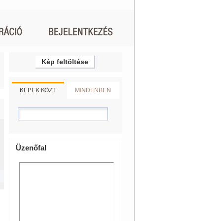
Kép feltöltése
KÉPEK KÖZT
MINDENBEN
Üzenőfal