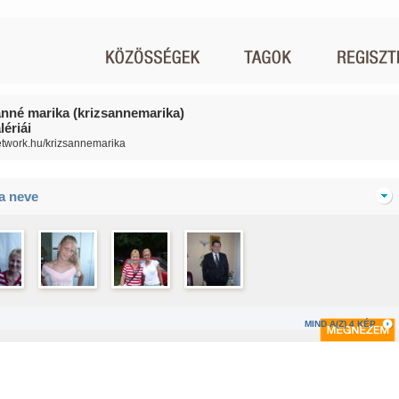
ánné marika (krizsannemarika)
ériái
network.hu/krizsannemarika
ia neve
MIND A(Z) 4 KÉP