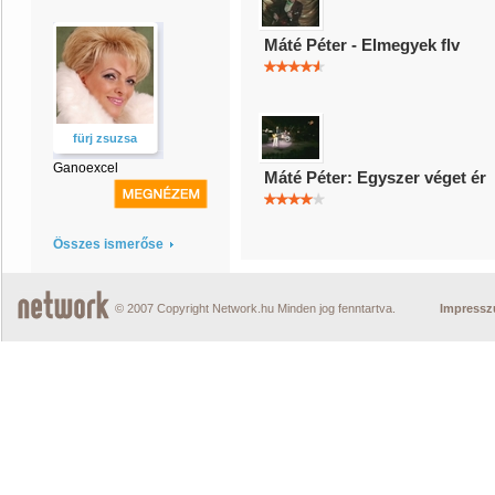
Máté Péter - Elmegyek flv
fürj zsuzsa
Ganoexcel
Máté Péter: Egyszer véget ér
Összes ismerőse
© 2007 Copyright Network.hu Minden jog fenntartva.
Impress