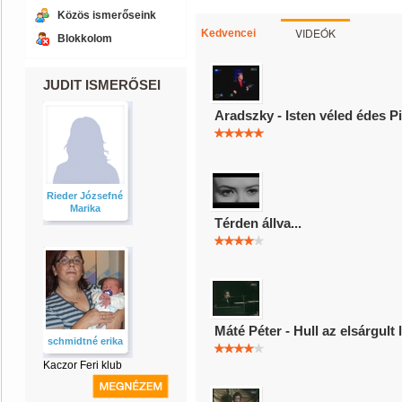
Közös ismerőseink
VIDEÓK
Kedvencei
Blokkolom
JUDIT ISMERŐSEI
Aradszky - Isten véled édes P
Rieder Józsefné
Marika
Térden állva...
Máté Péter - Hull az elsárgult l
schmidtné erika
Kaczor Feri klub