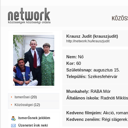
Krausz Judit (krauszjudit)
http://network.hu/krauszjudit
Nem:
Nő
Kor:
60
Születésnap:
augusztus 15.
Település:
Székesfehérvár
Munkahely:
RABA Mór
Ismerősei
(20)
Általános iskola:
Radnóti Miklós
Közösségei
(12)
Kedvenc filmjeim:
Akció, roman
Ismerősnek jelölöm
Kedvenc zenéim:
Régi slágerek
Üzenetet írok neki