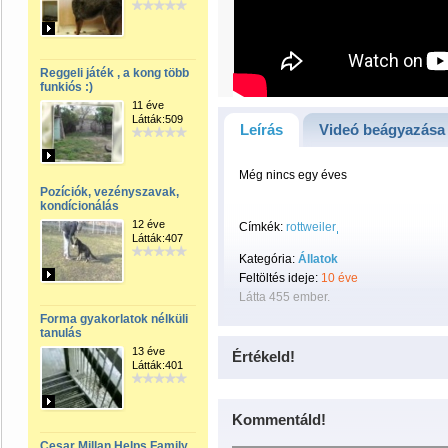
Reggeli játék , a kong több
funkiós :)
11 éve
Látták:509
Leírás
Videó beágyazása
Még nincs egy éves
Pozíciók, vezényszavak,
kondícionálás
12 éve
Címkék:
rottweiler
Látták:407
Kategória:
Állatok
Feltöltés ideje:
10 éve
Látta 455 ember.
Forma gyakorlatok nélküli
tanulás
13 éve
Értékeld!
Látták:401
Kommentáld!
Cesar Millan Helps Family