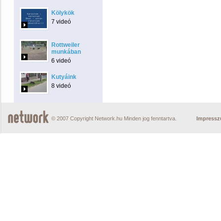
Kölykök
7 videó
Rottweiler
munkában
6 videó
Kutyáink
8 videó
© 2007 Copyright Network.hu Minden jog fenntartva.
Impress