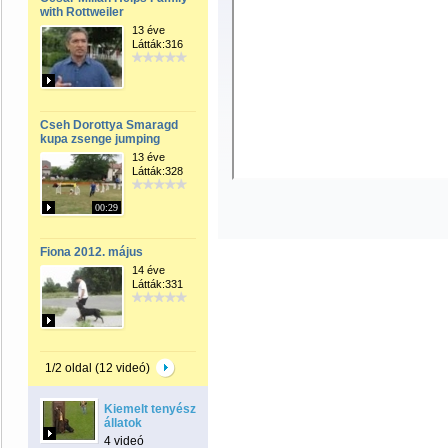
with Rottweiler
13 éve
Látták:316
Cseh Dorottya Smaragd
kupa zsenge jumping
13 éve
Látták:328
00:29
Fiona 2012. május
14 éve
Látták:331
1/2 oldal (12 videó)
Kiemelt tenyész
állatok
4 videó