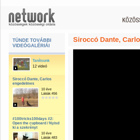
Siroccó Dante, Carl
TÜNDE TOVÁBBI
VIDEÓGALÉRIÁI
Tanítsunk
12 videó
Siroccó Dante, Carlos
engedelmes
10 éve
Látták:456
#100tricks100days #2:
Open the cupboard / Nyisd
ki a szekrényt
10 éve
Látták:483