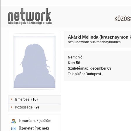
Akárki Melinda (krasznaymoni
http://network.hu/krasznaymonika
Nem:
Nő
Kor:
58
Születésnap:
december 09.
Település:
Budapest
Ismerősei
(10)
Közösségei
(9)
Ismerősnek jelölöm
Üzenetet írok neki