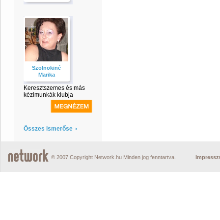
Szolnokiné
Marika
Keresztszemes és más
kézimunkák klubja
Összes ismerőse
© 2007 Copyright Network.hu Minden jog fenntartva.
Impress