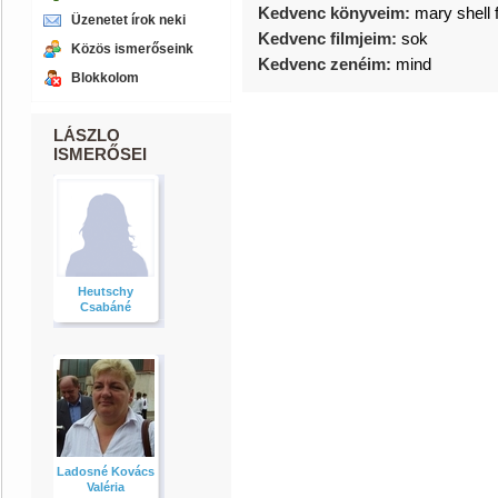
Kedvenc könyveim:
mary shell 
Üzenetet írok neki
Kedvenc filmjeim:
sok
Közös ismerőseink
Kedvenc zenéim:
mind
Blokkolom
LÁSZLO
ISMERŐSEI
Heutschy
Csabáné
Ladosné Kovács
Valéria