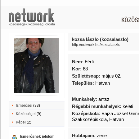
kozsa lászlo (kozsalaszlo)
http://network.hu/kozsalaszlo
Nem:
Férfi
Kor:
68
Születésnap:
május 02.
Település:
Hatvan
Munkahely:
antsz
Ismerősei
(33)
Régebbi munkahelyek:
keleti
Középiskola:
Bajza József Gim
Közösségei
(9)
Szakközépiskola, Hatvan
Képei
(2)
Hobbijaim:
zene
Ismerősnek jelölöm