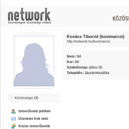
Kovács Tiborné (kovimarcsi)
http://network.hu/kovimarcsi
Nem:
Nő
Kor:
69
Születésnap:
július 26.
Település:
Jászárokszállás
Közösségei
(3)
Ismerősnek jelölöm
Üzenetet írok neki
Közös ismerőseink