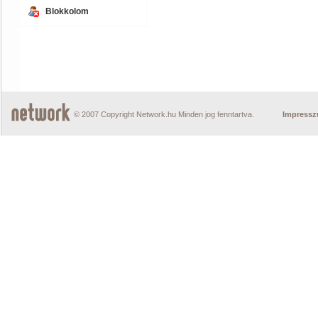
Blokkolom
© 2007 Copyright Network.hu Minden jog fenntartva.
Impress