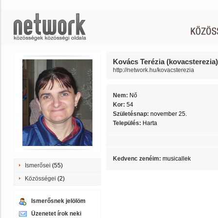
Kovács Terézia (kovacsterezia)
http://network.hu/kovacsterezia
Nem:
Nő
Kor:
54
Születésnap:
november 25.
Település:
Harta
Kedvenc zenéim:
musicallek
Ismerősei
(55)
Közösségei
(2)
Ismerősnek jelölöm
Üzenetet írok neki