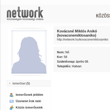
Kovácsné Miklós Anikó
(kovacsnemiklosaniko)
http://network.hu/kovacsnemiklosaniko
Nem:
Nő
Kor:
56
Születésnap:
április 08.
Település:
Hatvan
Ismerősei
(5)
Ismerősnek jelölöm
Üzenetet írok neki
Közös ismerőseink