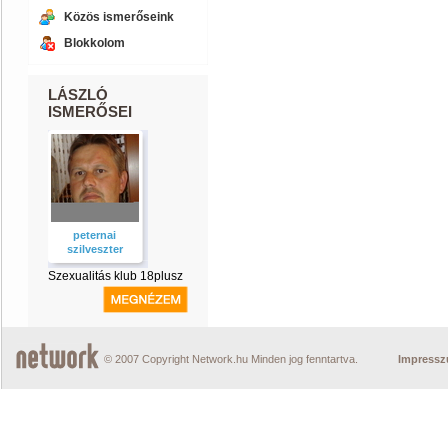
Közös ismerőseink
Blokkolom
LÁSZLÓ
ISMERŐSEI
peternai
szilveszter
Szexualitás klub 18plusz
© 2007 Copyright Network.hu Minden jog fenntartva.
Impress