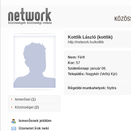
Kottlík László (kottlik)
http://network.hu/kottlik
Nem:
Férfi
Kor:
57
Születésnap:
január 06.
Település:
Nagykér (Veľký Kýr)
Régebbi munkahelyek:
Nyitra
Ismerősei
(1)
Közösségei
(2)
Ismerősnek jelölöm
Üzenetet írok neki