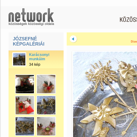
JÓZSEFNÉ
Diav
KÉPGALÉRIÁI
Karácsonyi
munkáim
34 kép