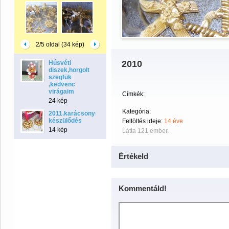
2/5 oldal (34 kép)
2010
Húsvéti
diszek,horgolt
szegfük
,kedvenc
virágaim
Címkék:
24 kép
Kategória:
2011.karácsonyi
készülődés
Feltöltés ideje:
14 éve
14 kép
Látta 121 ember.
Értékeld
Kommentáld!