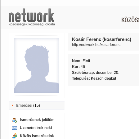
Kosár Ferenc (kosarferenc)
http://network.hu/kosarferenc
Nem:
Férfi
Kor:
46
Születésnap:
december 20.
Település:
Keszőhidegkút
Ismerősei
(15)
Ismerősnek jelölöm
Üzenetet írok neki
Közös ismerőseink