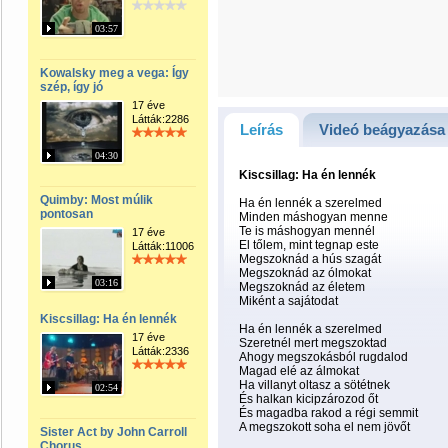
03:57
Kowalsky meg a vega: Így
szép, így jó
17 éve
Látták:2286
Leírás
Videó beágyazása
04:30
Kiscsillag: Ha én lennék
Quimby: Most múlik
Ha én lennék a szerelmed
pontosan
Minden máshogyan menne
Te is máshogyan mennél
17 éve
El tőlem, mint tegnap este
Látták:11006
Megszoknád a hús szagát
Megszoknád az ólmokat
03:16
Megszoknád az életem
Miként a sajátodat
Kiscsillag: Ha én lennék
Ha én lennék a szerelmed
17 éve
Szeretnél mert megszoktad
Látták:2336
Ahogy megszokásból rugdalod
Magad elé az álmokat
Ha villanyt oltasz a sötétnek
02:54
És halkan kicipzározod őt
És magadba rakod a régi semmit
A megszokott soha el nem jövőt
Sister Act by John Carroll
Chorus