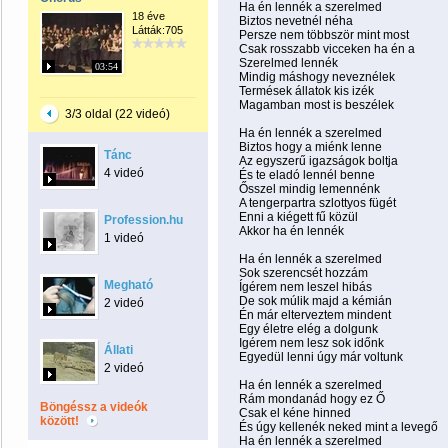
Ha én lennék a szerelmed
18 éve
Biztos nevetnél néha
Látták:705
Persze nem többször mint most
Csak rosszabb vicceken ha én a
Szerelmed lennék
03:54
Mindig máshogy neveznélek
Termések állatok kis izék
Magamban most is beszélek
3/3 oldal (22 videó)
Ha én lennék a szerelmed
Biztos hogy a miénk lenne
Tánc
Az egyszerű igazságok boltja
4 videó
És te eladó lennél benne
Ősszel mindig lemennénk
A tengerpartra szlottyos fügét
Enni a kiégett fű közül
Profession.hu
Akkor ha én lennék
1 videó
Ha én lennék a szerelmed
Sok szerencsét hozzám
Megható
Ígérem nem leszel hibás
De sok múlik majd a kémián
2 videó
Én már elterveztem mindent
Egy életre elég a dolgunk
Igérem nem lesz sok időnk
Állati
Egyedül lenni úgy már voltunk
2 videó
Ha én lennék a szerelmed
Rám mondanád hogy ez Ő
Böngéssz a videók
Csak el kéne hinned
között!
És úgy kellenék neked mint a levegő
Ha én lennék a szerelmed