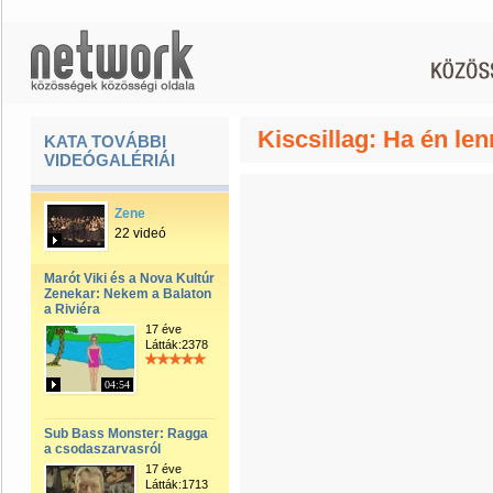
Kiscsillag: Ha én le
KATA TOVÁBBI
VIDEÓGALÉRIÁI
Zene
22 videó
Marót Viki és a Nova Kultúr
Zenekar: Nekem a Balaton
a Riviéra
17 éve
Látták:2378
04:54
Sub Bass Monster: Ragga
a csodaszarvasról
17 éve
Látták:1713