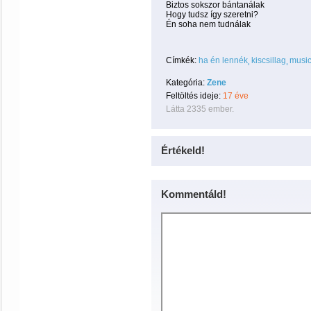
Biztos sokszor bántanálak
Hogy tudsz így szeretni?
Én soha nem tudnálak
Címkék:
ha én lennék
kiscsillag
musi
Kategória:
Zene
Feltöltés ideje:
17 éve
Látta 2335 ember.
Értékeld!
Kommentáld!