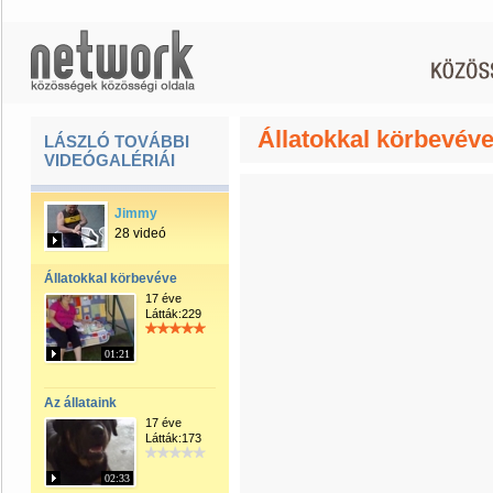
Állatokkal körbevév
LÁSZLÓ TOVÁBBI
VIDEÓGALÉRIÁI
Jimmy
28 videó
Állatokkal körbevéve
17 éve
Látták:229
01:21
Az állataink
17 éve
Látták:173
02:33