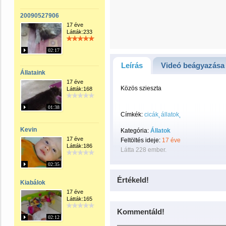
20090527906
17 éve
Látták:233
02:17
Leírás
Videó beágyazása
Állataink
17 éve
Közös szieszta
Látták:168
01:38
Címkék:
cicák
állatok
Kevin
Kategória:
Állatok
17 éve
Feltöltés ideje:
17 éve
Látták:186
Látta 228 ember.
02:35
Értékeld!
Kiabálok
17 éve
Látták:165
Kommentáld!
02:12