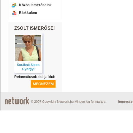
Közös ismerőseink
Blokkolom
ZSOLT ISMERŐSEI
Surákné Sipos
Györgyi
Reformátusok klubja klub
© 2007 Copyright Network.hu Minden jog fenntartva.
Impress