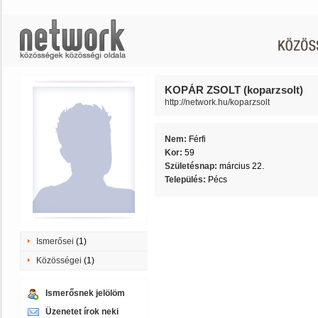
KOPÁR ZSOLT (koparzsolt)
http://network.hu/koparzsolt
Nem:
Férfi
Kor:
59
Születésnap:
március 22.
Település:
Pécs
Ismerősei
(1)
Közösségei
(1)
Ismerősnek jelölöm
Üzenetet írok neki