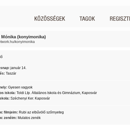
 Mónika (konyimonika)
network.hu/konyimonika
Nő
8
ésnap:
január 14.
lés:
Taszár
ely:
Gyesen vagyok
os iskola:
Toldi Ltp. Általános Iskola és Gimnázium, Kaposvár
skola:
Széchenyi Ker. Kaposvár
c filmjeim:
Rubi az elbűvölő szőrnyeteg
c zenéim:
Mulatos zenék