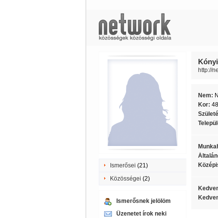
Kónyi
http://
Nem:
Kor:
4
Szület
Telepü
Munkah
Általán
Középi
Ismerősei
(21)
Közösségei
(2)
Kedven
Kedven
Ismerősnek jelölöm
Üzenetet írok neki