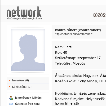
kontra róbert (kontrarobert)
http://network.hu/kontrarobert
Nem:
Férfi
Kor:
40
Születésnap:
szeptember 17.
Település:
Mosdós
Általános iskola:
Nagyberki Álta
Ismerősei
(6)
Középiskola:
Zichy Mihály, TIT
Közösségei
(2)
Hobbijaim:
tv nézés zenehallgat
Ismerősnek jelölöm
Kedvenc filmjeim:
Helyszínelős 
horror filmei stb
Üzenetet írok neki