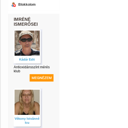
Blokkolom
IMRÉNÉ
ISMERŐSEI
Kádár Edit
Antioxidánsszínt mérés
klub
Vékony Istvánné
Icu