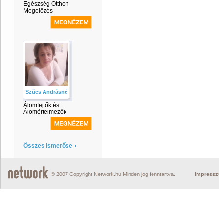
Egészség Otthon
Megelőzés
Szűcs Andrásné
Álomfejtők és
Álomértelmezők
Összes ismerőse
© 2007 Copyright Network.hu Minden jog fenntartva.
Impress