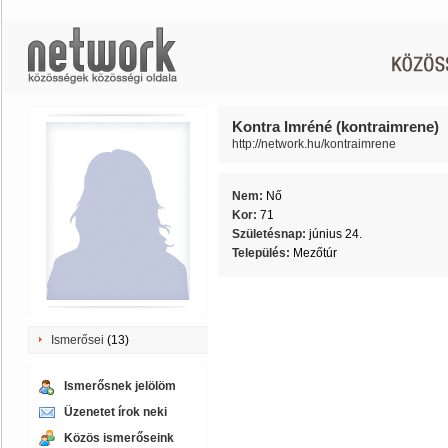
Kontra Imréné (kontraimrene)
http://network.hu/kontraimrene
Nem:
Nő
Kor:
71
Születésnap:
június 24.
Település:
Mezőtúr
Ismerősei
(13)
Ismerősnek jelölöm
Üzenetet írok neki
Közös ismerőseink