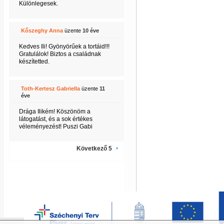
Különlegesek.
Kőszeghy Anna
üzente
10 éve
Kedves Ili! Gyönyörűek a tortáid!!!
Gratulálok! Biztos a családnak
készítetted.
Toth-Kertesz Gabriella
üzente
11
éve
Drága Ilikém! Köszönöm a
látogatást, és a sok értékes
véleményezést! Puszi Gabi
Következő 5