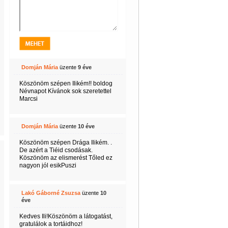
Domján Mária
üzente
9 éve
Köszönöm szépen Ilikém!! boldog
Névnapot Kívánok sok szeretettel
Marcsi
Domján Mária
üzente
10 éve
Köszönöm szépen Drága Ilikém. .
De azért a Tiéid csodásak.
Köszönöm az elismerést Tőled ez
nagyon jól esikPuszi
Lakó Gáborné Zsuzsa
üzente
10
éve
Kedves Ili!Köszönöm a látogatást,
gratulálok a tortáidhoz!