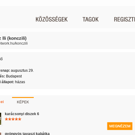
Ili (konczili)
etwork.hu/konczili
Nő
6
ésnap:
augusztus 29.
lés:
Budapest
 állapot:
házas
KÉPEK
ei
karácsonyi diszek 6
gyöngyös tavaszi kabátka