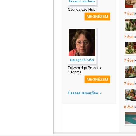
Ecsedi Lászlóné
Gyöngyfűző klub
7 éve
k
7 éve
k
Baloghné Klári
7 éve
k
Pajzsmirigy Betegek
Csoprtja
7 éve
k
Összes ismerőse
8 éve
k