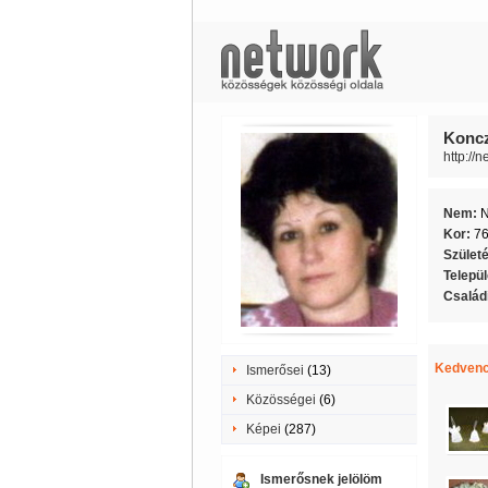
Koncz 
http://n
Nem:
Kor:
7
Szület
Telepü
Családi
Kedvenc
Ismerősei
(13)
Közösségei
(6)
Képei
(287)
Ismerősnek jelölöm