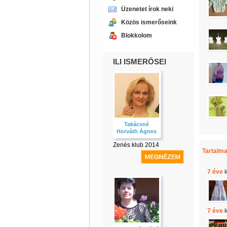
Üzenetet írok neki
Közös ismerőseink
Blokkolom
ILI ISMERŐSEI
Takácsné
Horváth Ágnes
Zenés klub 2014
Tartalma
7 éve
k
7 éve
k