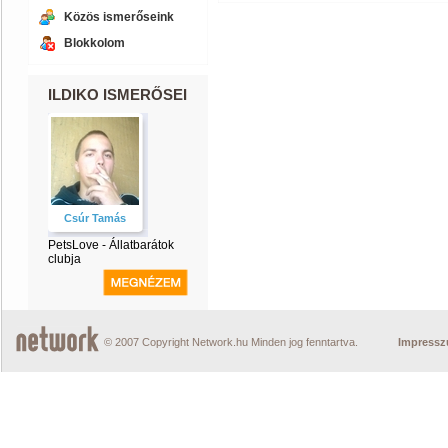
Közös ismerőseink
Blokkolom
ILDIKO ISMERŐSEI
Csúr Tamás
PetsLove - Állatbarátok
clubja
© 2007 Copyright Network.hu Minden jog fenntartva.
Impress