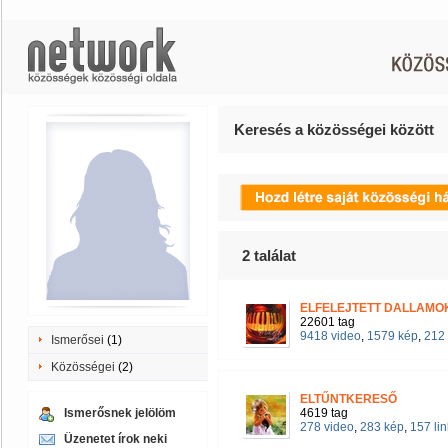
Keresés a közösségei között
2
találat
ELFELEJTETT DALLAM
22601 tag
9418 video
,
1579 kép
,
212 
Ismerősei
(1)
Közösségei
(2)
ELTŰNTKERESŐ
Ismerősnek jelölöm
4619 tag
278 video
,
283 kép
,
157 lin
Üzenetet írok neki