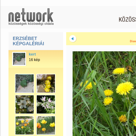
ERZSÉBET
Diav
KÉPGALÉRIÁI
kert
16 kép