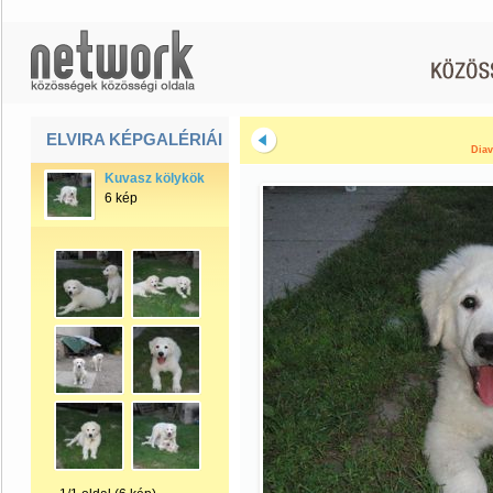
ELVIRA KÉPGALÉRIÁI
Diav
Kuvasz kölykök
6 kép