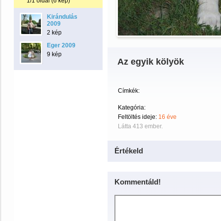
1/1 oldal (6 kép)
Kirándulás
2009
2 kép
Eger 2009
9 kép
Az egyik kölyök
Címkék:
Kategória:
Feltöltés ideje:
16 éve
Látta 413 ember.
Értékeld
Kommentáld!