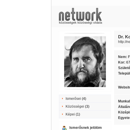
Dr. K
http://
Nem:
F
Kor:
6
Szület
Telepü
Websit
Ismerősei
(4)
Munkah
Közösségei
(3)
Általán
Középi
Képei
(1)
Egyete
Ismerősnek jelölöm