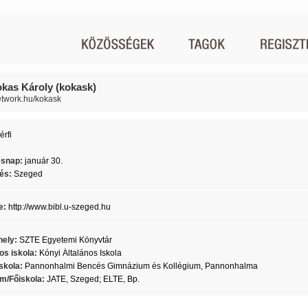
okas Károly (kokask)
network.hu/kokask
érfi
7
ésnap:
január 30.
lés:
Szeged
e:
http://www.bibl.u-szeged.hu
ely:
SZTE Egyetemi Könyvtár
os iskola:
Kónyi Általános Iskola
skola:
Pannonhalmi Bencés Gimnázium és Kollégium, Pannonhalma
m/Főiskola:
JATE, Szeged; ELTE, Bp.