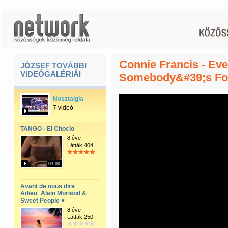
Connie Francis - Ev
JÓZSEF TOVÁBBI
VIDEÓGALÉRIÁI
Somebody&#39;s Fo
Nosztalgia
7 videó
TANGO - El Choclo
8 éve
Látták:404
03:00
Avant de nous dire
Adieu_Alain Morisod &
Sweet People ♥
8 éve
Látták:250