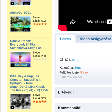
03:24
AlohaOe_0001
8 éve
Látták:602
04:34
Leírás
Videó beágyazása
Connie Francis -
Everybody&#39;s
Somebody&#39;s Fool
8 éve
Látták:260
Címkék:
zene
Kategória:
Zene
Feltöltés ideje:
8 éve
Bill Haley &amp; His
Látta 259 ember.
Comets - &quot;Rip It
Up&quot; - from
&quot;Don&#39;t Knock
The Rock&quot; - HQ 1956
Értékeld!
8 éve
Látták:369
Kommentáld!