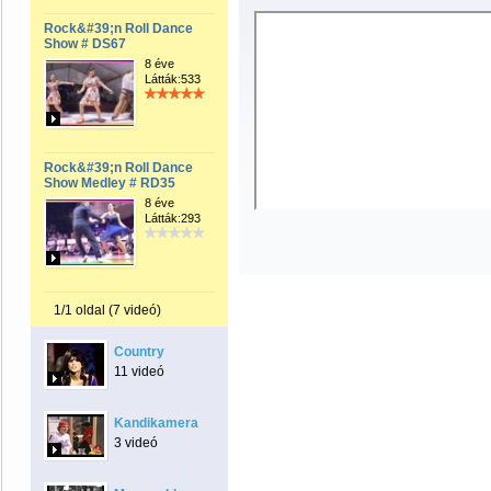
Rock&#39;n Roll Dance
Show # DS67
8 éve
Látták:533
Rock&#39;n Roll Dance
Show Medley # RD35
8 éve
Látták:293
1/1 oldal (7 videó)
Country
11 videó
Kandikamera
3 videó