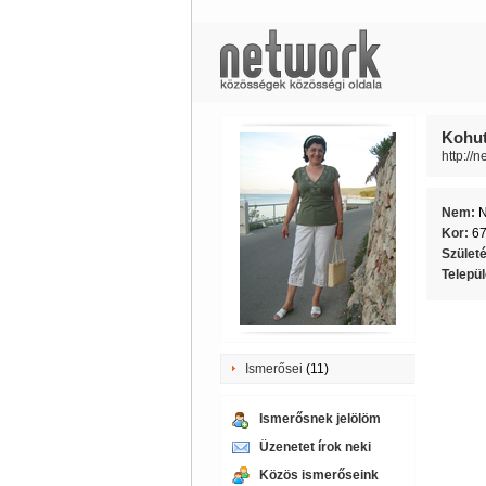
Kohut
http://
Nem:
Kor:
6
Szület
Telepü
Ismerősei
(11)
Ismerősnek jelölöm
Üzenetet írok neki
Közös ismerőseink