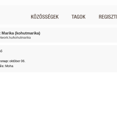
 Marika (kohutmarika)
network.hu/kohutmarika
Nő
7
ésnap:
október 06.
lés:
Moha