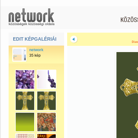
EDIT KÉPGALÉRIÁI
Diav
network
35 kép