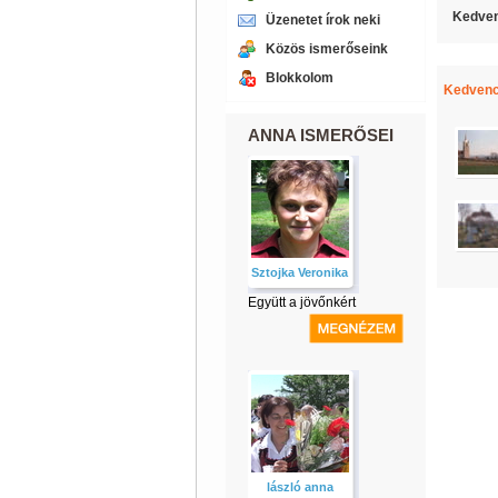
Kedven
Üzenetet írok neki
Közös ismerőseink
Blokkolom
Kedvenc
ANNA ISMERŐSEI
Sztojka Veronika
Együtt a jövőnkért
lászló anna