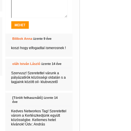
Bilibok Anna
üzente
9 éve
koszi hogy elfogadtal ismerosnek !
oláh István László
üzente
14 éve
Szervusz! Szeretettel várunk a
pályázatírók közösségi oldalán s a
tagjaink között oil- klubvezető
[Törölt felhasználó]
üzente
14
éve
Kedves Networkos Tag! Szeretettel
várom a Kertészkedjünk együtt
közösségbe. Kellemes hetet
kívánok! Üdv.: András