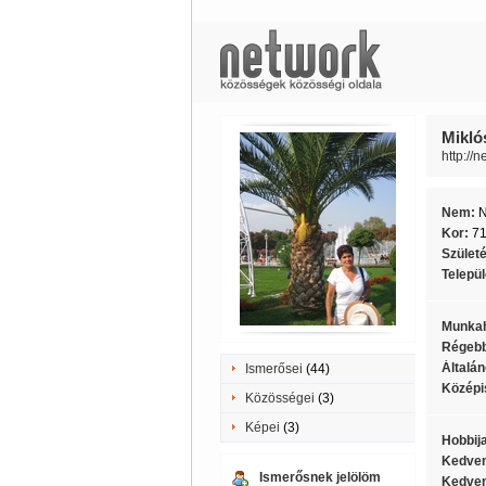
Mikló
http://n
Nem:
Kor:
7
Szület
Telepü
Munkah
Régebb
Általán
Ismerősei
(44)
Középi
Közösségei
(3)
Képei
(3)
Hobbij
Kedven
Ismerősnek jelölöm
Kedven