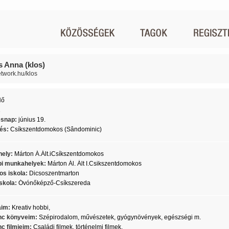
s Anna (klos)
etwork.hu/klos
Nő
1
ésnap:
június 19.
lés:
Csíkszentdomokos (Sândominic)
ely:
Márton Á.Ált.iCsíkszentdomokos
i munkahelyek:
Márton Ál. Ált I.Csikszentdomokos
os iskola:
Dicsoszentmarton
skola:
Óvónőképző-Csíkszereda
aim:
Kreativ hobbi,
c könyveim:
Szépirodalom, művészetek, gyógynövények, egészségi m.
c filmjeim:
Családi filmek, történelmi filmek,