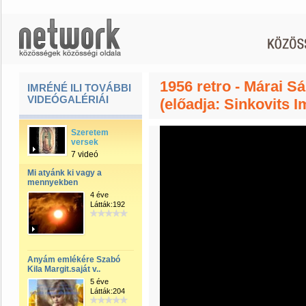
1956 retro - Márai S
IMRÉNÉ ILI TOVÁBBI
VIDEÓGALÉRIÁI
(előadja: Sinkovits I
Szeretem
versek
7 videó
Mi atyánk ki vagy a
mennyekben
4 éve
Látták:192
Anyám emlékére Szabó
Kila Margit.saját v..
5 éve
Látták:204