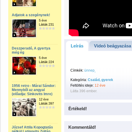
Adjatok a szegénynek!
5 éve
Látták:231
Leírás
Videó beágyazása
Deszperadó, A gyertya
még ég
5 éve
Látták:224
Címkék:
ünnep
Kategória:
Család, gyerek
Feltöltés ideje:
12 éve
1956 retro - Márai Sándor:
Mennyből az angyal
Látta 396 ember.
(előadja: Sinkovits Imre)
12 éve
Látták:397
Értékeld!
Kommentáld!
József Attila Kopogtatás
nélkül Latinovits Zoltán