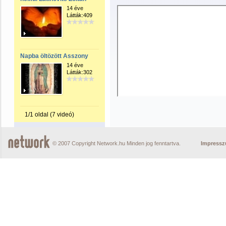
14 éve
Látták:409
Napba öltözött Asszony
14 éve
Látták:302
1/1 oldal (7 videó)
© 2007 Copyright Network.hu Minden jog fenntartva.
Impress