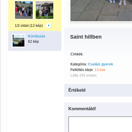
1/2 oldal (12 kép)
Saint hillben
Körútazás
62 kép
Címkék:
Kategória:
Család, gyerek
Feltöltés ideje:
13 éve
Látta 193 ember.
Értékeld
Kommentáld!