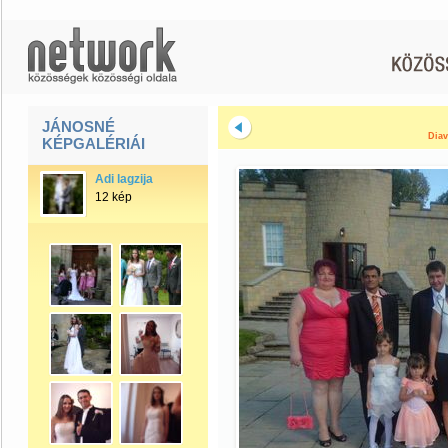
JÁNOSNÉ
Diav
KÉPGALÉRIÁI
Adi lagzija
12 kép