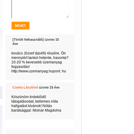
[Törölt felhasználó]
üzente
15
éve
kovács József (kjs49) részére. Ön
mennyiért tankol hetente, havonta?
10-20 % kevesebb üzemanyag
fogyasztás!
http://www.uzemanyag.hupont. hu
Cserta Lászlóné
üzente
15 éve
Köszönöm érdeklődő
látogatásodat, kellemes nóta
hallgatást kívánok! Nótás
barátsággal: Molnár Magdolna