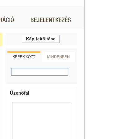
Kép feltöltése
KÉPEK KÖZT
MINDENBEN
Üzenőfal