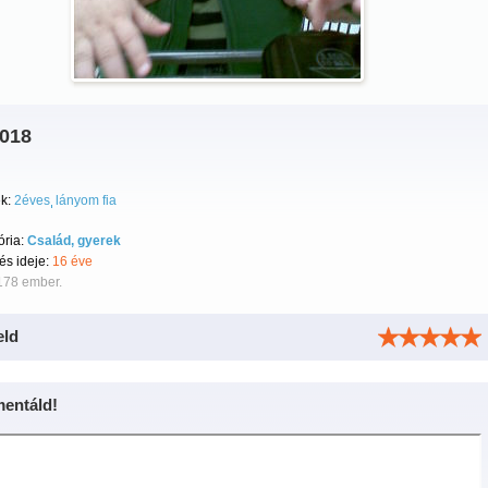
d018
k:
2éves
lányom fia
ória:
Család, gyerek
tés ideje:
16 éve
178 ember.
eld
entáld!