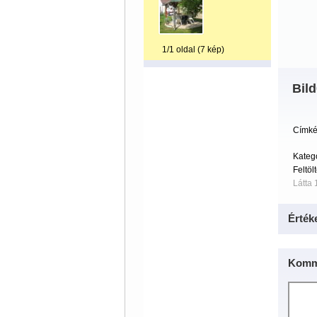
1/1 oldal (7 kép)
Bil
Címké
Kateg
Feltöl
Látta 
Érték
Komm