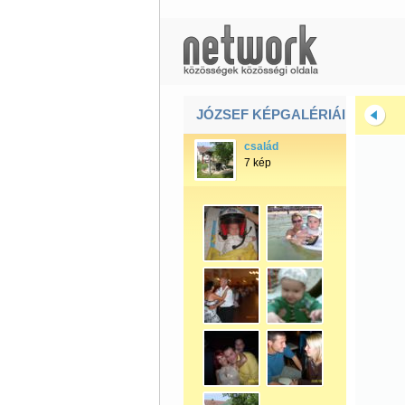
JÓZSEF KÉPGALÉRIÁI
család
7 kép