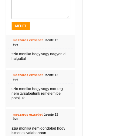
meszaros erzsebet
üzente
13
éve
szia monika hogy vagy nagyon el
halgattal
meszaros erzsebet
üzente
13
éve
szia monika hogy vagy mar reg
nem tarsalogtunk remelem be
potoljuk
meszaros erzsebet
üzente
13
éve
szia monika nem gondolod hogy
ismerlek valahonnan