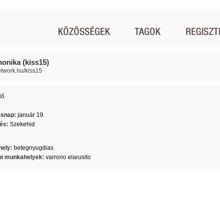
monika (kiss15)
network.hu/kiss15
Nő
1
ésnap:
január 19.
lés:
Szekehid
ely:
betegnyugdias
i munkahelyek:
varrono elarusito