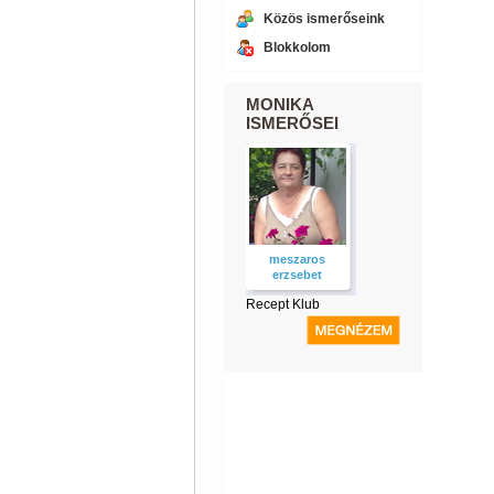
Közös ismerőseink
Blokkolom
MONIKA
ISMERŐSEI
meszaros
erzsebet
Recept Klub