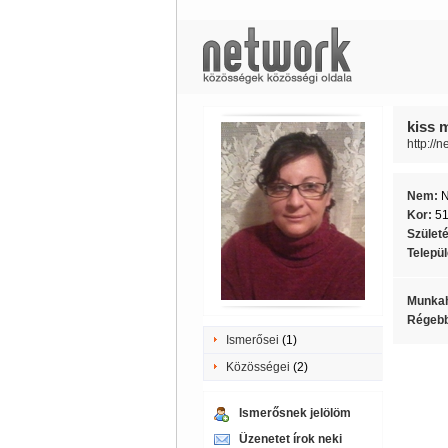
kiss 
http://
Nem:
Kor:
5
Szület
Telepü
Munkah
Régebb
Ismerősei
(1)
Közösségei
(2)
Ismerősnek jelölöm
Üzenetet írok neki