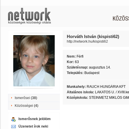
Horváth István (kispisti62)
http://network.hu/kispisti62
Nem:
Férfi
Kor:
63
Születésnap:
augusztus 14.
Település:
Budapest
Munkahely:
RAUCH HUNGÁRIA KFT
Általános iskola:
LAKATOS U. / XVIII.ke
Középiskola:
STEINMETZ MIKLÓS GI
Ismerősei
(38)
Közösségei
(4)
Ismerősnek jelölöm
Üzenetet írok neki