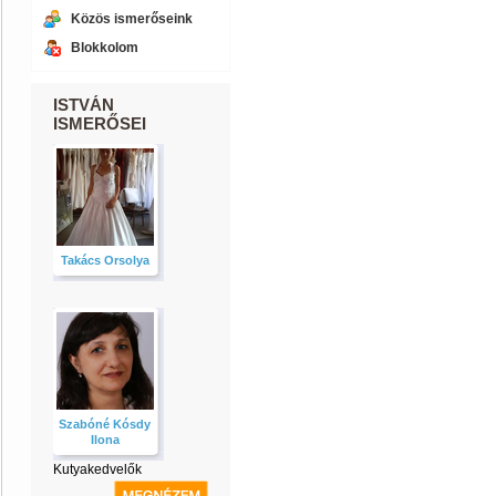
Közös ismerőseink
Blokkolom
ISTVÁN
ISMERŐSEI
Takács Orsolya
Szabóné Kósdy
Ilona
Kutyakedvelők