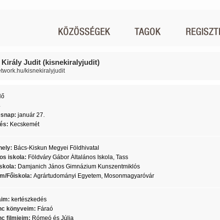
Király Judit (kisnekiralyjudit)
etwork.hu/kisnekiralyjudit
Nő
4
ésnap:
január 27.
lés:
Kecskemét
ely:
Bács-Kiskun Megyei Földhivatal
os iskola:
Földváry Gábor Általános Iskola, Tass
skola:
Damjanich János Gimnázium Kunszentmiklós
m/Főiskola:
Agrártudományi Egyetem, Mosonmagyaróvár
aim:
kertészkedés
c könyveim:
Fáraó
c filmjeim:
Rómeó és Júlia