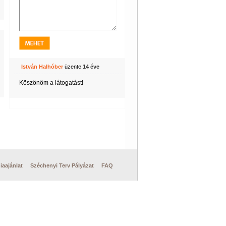
István Halhóber
üzente
14 éve
Köszönöm a látogatást!
iaajánlat
Széchenyi Terv Pályázat
FAQ