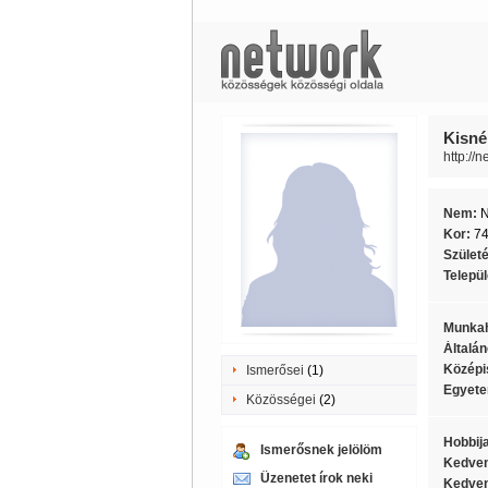
Kisné 
http://n
Nem:
Kor:
7
Szület
Telepü
Munkah
Általán
Középi
Ismerősei
(1)
Egyete
Közösségei
(2)
Hobbij
Ismerősnek jelölöm
Kedven
Üzenetet írok neki
Kedven