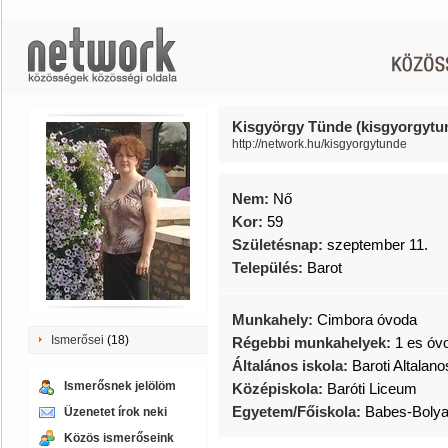
Kisgyörgy Tünde (kisgyorgytu
http://network.hu/kisgyorgytunde
Nem:
Nő
Kor:
59
Születésnap:
szeptember 11.
Település:
Barot
Munkahely:
Cimbora óvoda
Ismerősei
(18)
Régebbi munkahelyek:
1 es óv
Általános iskola:
Baroti Altalano
Ismerősnek jelölöm
Középiskola:
Baróti Liceum
Egyetem/Főiskola:
Babes-Bolya
Üzenetet írok neki
Közös ismerőseink