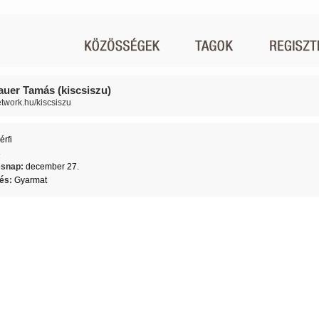
auer Tamás (kiscsiszu)
network.hu/kiscsiszu
érfi
8
ésnap:
december 27.
lés:
Gyarmat