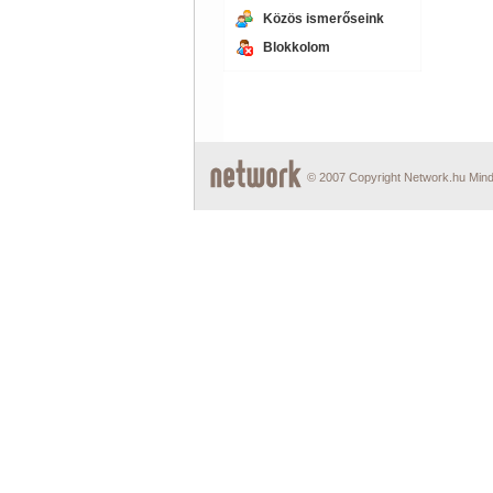
Közös ismerőseink
Blokkolom
© 2007 Copyright Network.hu Minde