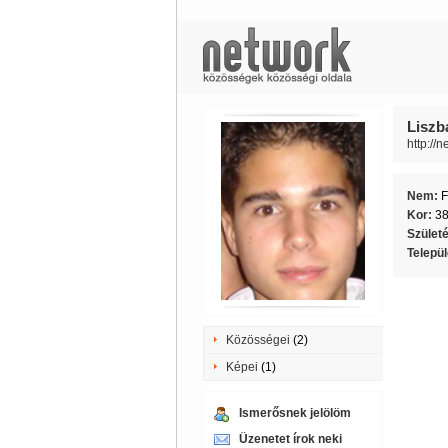
Liszb
http://
Nem:
F
Kor:
3
Szület
Telepü
Közösségei
(2)
Képei
(1)
Ismerősnek jelölöm
Üzenetet írok neki