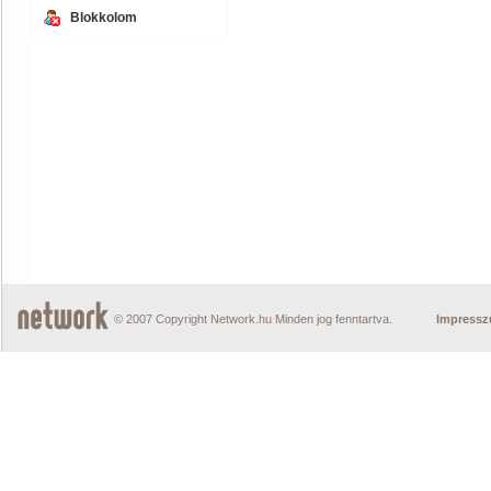
Blokkolom
© 2007 Copyright Network.hu Minden jog fenntartva.
Impress