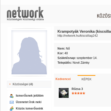
Krampotyák Veronika (kiscsill
http://network.hu/kiscsillag242
Nem:
Nő
Kor:
40
Születésnap:
szeptember 14.
Település:
Nové Zámky
KÉPEK
Kedvencei
Közösségei
(4)
Rózsa 3
Ismerősnek jelölöm
Üzenetet írok neki
Közös ismerőseink