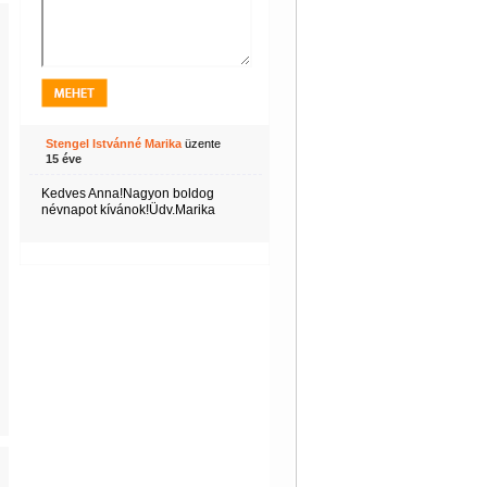
Stengel Istvánné Marika
üzente
15 éve
Kedves Anna!Nagyon boldog
névnapot kívánok!Üdv.Marika