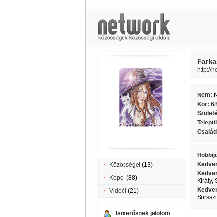
Farka
http://
Nem:
Kor:
6
Szület
Telepü
Családi
Hobbij
Kedven
Közösségei
(13)
Kedven
Képei
(88)
Király,
Kedven
Videói
(21)
Sorsszi
Ismerősnek jelölöm