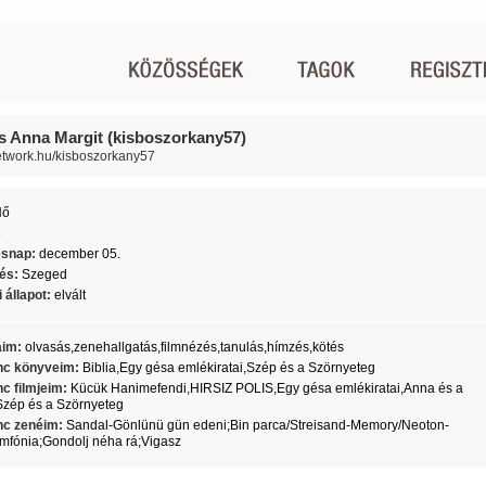
s Anna Margit (kisboszorkany57)
network.hu/kisboszorkany57
Nő
8
ésnap:
december 05.
lés:
Szeged
 állapot:
elvált
aim:
olvasás,zenehallgatás,filmnézés,tanulás,hímzés,kötés
c könyveim:
Biblia,Egy gésa emlékiratai,Szép és a Szörnyeteg
c filmjeim:
Kücük Hanimefendi,HIRSIZ POLIS,Egy gésa emlékiratai,Anna és a
 Szép és a Szörnyeteg
c zenéim:
Sandal-Gönlünü gün edeni;Bin parca/Streisand-Memory/Neoton-
mfónia;Gondolj néha rá;Vigasz