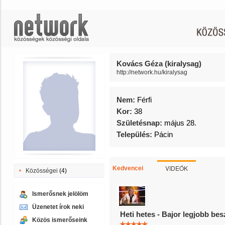
Kovács Géza (kiralysag)
http://network.hu/kiralysag
Nem:
Férfi
Kor:
38
Születésnap:
május 28.
Település:
Pácin
VIDEÓK
Kedvencei
Közösségei
(4)
Ismerősnek jelölöm
Üzenetet írok neki
Heti hetes - Bajor legjobb be
Közös ismerőseink