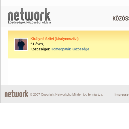
Királyné Szilvi (kiralyneszilvi)
51 éves,
Közösségei:
Homeopaták Közössége
© 2007 Copyright Network.hu Minden jog fenntartva.
Impress