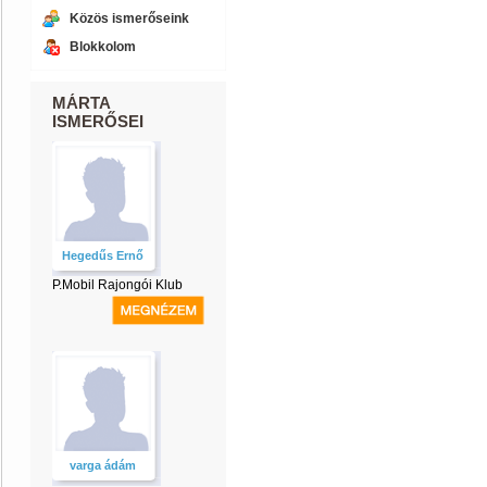
Közös ismerőseink
Blokkolom
MÁRTA
ISMERŐSEI
Hegedűs Ernő
P.Mobil Rajongói Klub
varga ádám