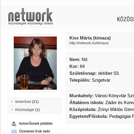
Kiss Márta (kimaza)
http://network.hu/kimaza
Nem:
Nő
Kor:
64
Születésnap:
október 03.
Település:
Szigetvár
Munkahely:
Városi Könyvtár Szi
Ismerősei
(21)
Általános iskola:
Zádor és Konrá
Középiskola:
Zrínyi Miklós Gim
Közösségei
(1)
Egyetem/Főiskola:
Pedagógiai 
Ismerősnek jelölöm
Üzenetet írok neki