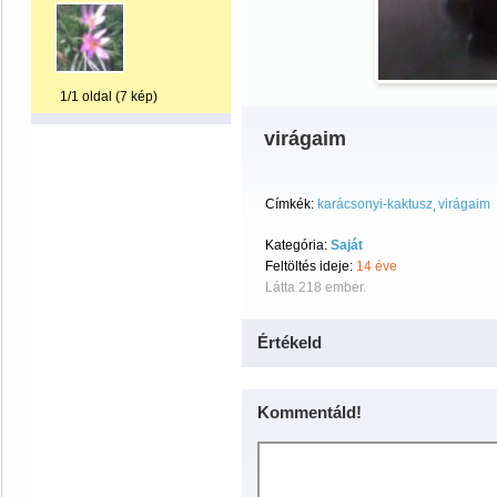
1/1 oldal (7 kép)
virágaim
Címkék:
karácsonyi-kaktusz
virágaim
Kategória:
Saját
Feltöltés ideje:
14 éve
Látta 218 ember.
Értékeld
Kommentáld!