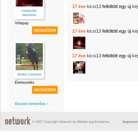
17 éve
kicsi13
feltöltött egy új
ké
oszaczky
laszlone
Virtapay
17 éve
kicsi13
feltöltött egy új
ké
17 éve
kicsi13
feltöltött egy új
ké
Szabo Levente
Életvezetés
Összes ismerőse
© 2007 Copyright Network.hu Minden jog fenntartva.
Impress