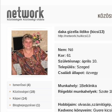
daka gizella ildiko (kicsi13)
http://network.hu/kicsi13
Nem:
Nő
Kor:
61
Születésnap:
április 10.
Település:
Szeged
Családi állapot:
özvegy
Ismerősei
(4)
Munkahely:
1Belklinika
Régebbi munkahelyek:
Szote 1B
Közösségei
(18)
Képei
(14)
Hobbijaim:
olvasás,számitógép,
Blogbejegyzései
(1)
Kedvenc könyveim:
Gyere kicsi