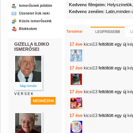
Kedvenc filmjeim:
Helyszinelök,
Ismerősnek jelölöm
Kedvenc zenéim:
Latin,minden
Üzenetet írok neki
Közös ismerőseink
Blokkolom
LEGFRISSEBB
L
Tartalmai
GIZELLA ILDIKO
17 éve
kicsi13
feltöltött egy új
ké
ISMERŐSEI
17 éve
kicsi13
feltöltött egy új
ké
Sági István
17 éve
kicsi13
feltöltött egy új
ké
V E R S E K
17 éve
kicsi13
feltöltött egy új
ké