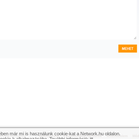
ben már mi is használunk cookie-kat a Network.hu oldalon.
n jog fenntartva.
Impresszum
Felhasználási feltételek
Adatvédelem
Méd
cookie-k alkalmazásába. További információ:
itt
.