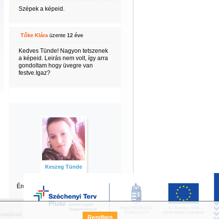
Szépek a képeid.
Tőke Klára
üzente
12 éve
Kedves Tünde! Nagyon tetszenek
a képeid. Leirás nem volt, így arra
gondoltam hogy üvegre van
festve.Igaz?
Keszeg Tünde
Érdekel Tünde
többi tartalma is?
iaajánlat
Széchenyi Terv Pályázat
FAQ
Rendben