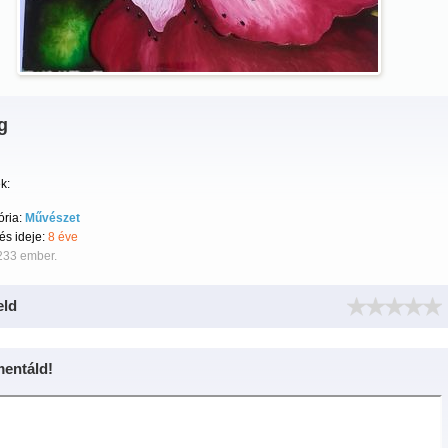
g
k:
ória:
Művészet
tés ideje:
8 éve
233 ember.
eld
entáld!