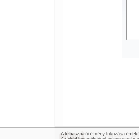
A felhasználói élmény fokozása érdeké
© 2007 Copyright Network.hu Minde
Az oldal használatával beleegyezel a 