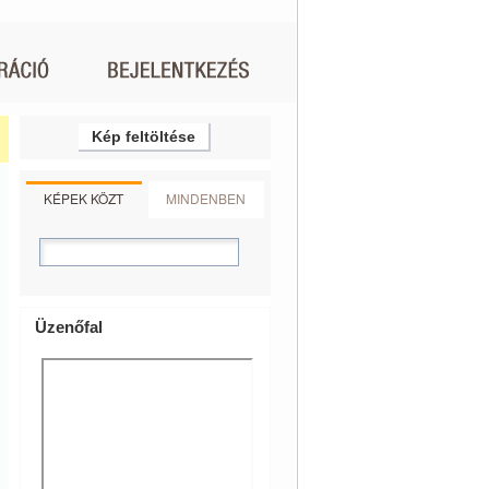
Kép feltöltése
KÉPEK KÖZT
MINDENBEN
Üzenőfal