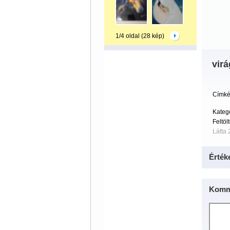
1/4 oldal (28 kép)
virá
Címké
Kateg
Feltöl
Látta 
Érték
Komm