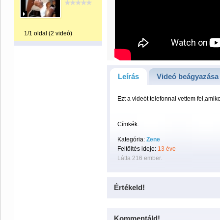
1/1 oldal (2 videó)
Leírás
Videó beágyazása
Ezt a videót telefonnal vettem fel,amik
Címkék:
Kategória:
Zene
Feltöltés ideje:
13 éve
Látta 216 ember.
Értékeld!
Kommentáld!