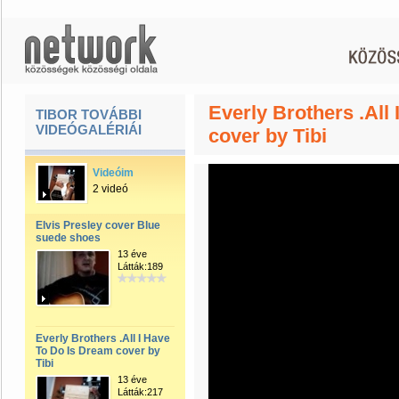
Everly Brothers .All
TIBOR TOVÁBBI
VIDEÓGALÉRIÁI
cover by Tibi
Videóim
2 videó
Elvis Presley cover Blue
suede shoes
13 éve
Látták:189
Everly Brothers .All I Have
To Do Is Dream cover by
Tibi
13 éve
Látták:217