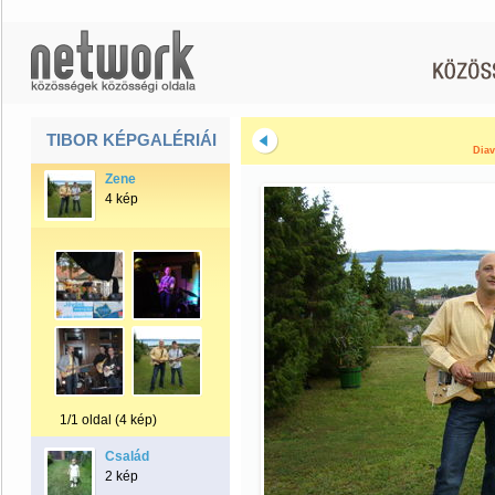
TIBOR KÉPGALÉRIÁI
Diav
Zene
4 kép
1/1 oldal (4 kép)
Család
2 kép