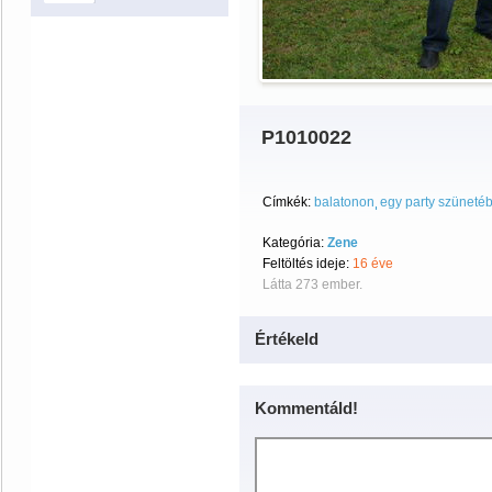
P1010022
Címkék:
balatonon
egy party szüneté
Kategória:
Zene
Feltöltés ideje:
16 éve
Látta 273 ember.
Értékeld
Kommentáld!