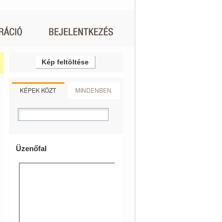
Kép feltöltése
KÉPEK KÖZT
MINDENBEN
Üzenőfal