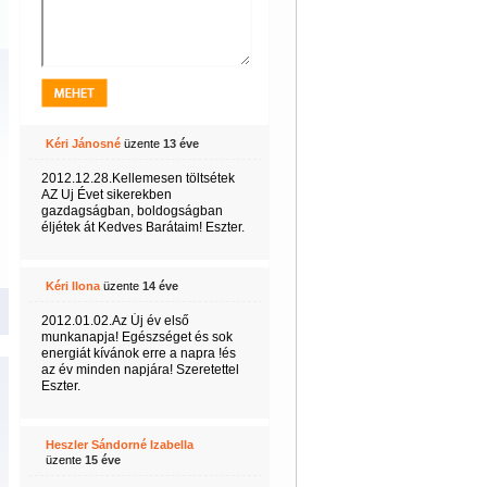
Kéri Jánosné
üzente
13 éve
2012.12.28.Kellemesen töltsétek
AZ Uj Évet sikerekben
gazdagságban, boldogságban
éljétek át Kedves Barátaim! Eszter.
Kéri Ilona
üzente
14 éve
2012.01.02.Az Új év első
munkanapja! Egészséget és sok
energiát kívánok erre a napra !és
az év minden napjára! Szeretettel
Eszter.
Heszler Sándorné Izabella
üzente
15 éve