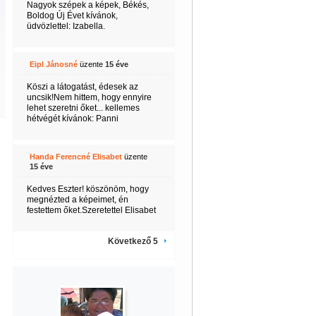
Nagyok szépek a képek, Békés,
Boldog Új Évet kívánok,
üdvözlettel: Izabella.
Eipl Jánosné
üzente
15 éve
Köszi a látogatást, édesek az
uncsik!Nem hittem, hogy ennyire
lehet szeretni őket... kellemes
hétvégét kívánok: Panni
Handa Ferencné Elisabet
üzente
15 éve
Kedves Eszter! köszönöm, hogy
megnézted a képeimet, én
festettem őket.Szeretettel Elisabet
Következő 5