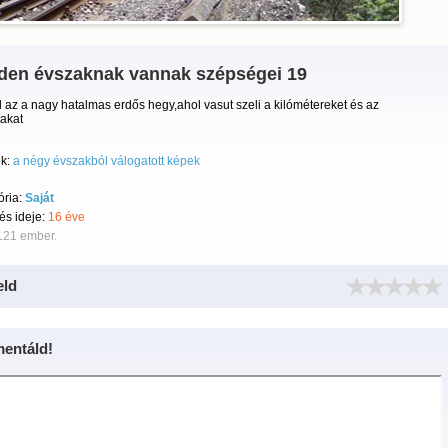
den évszaknak vannak szépségei 19
l az a nagy hatalmas erdős hegy,ahol vasut szeli a kilómétereket és az
akat
k:
a négy évszakból válogatott képek
ória:
Saját
tés ideje:
16 éve
121 ember.
eld
entáld!