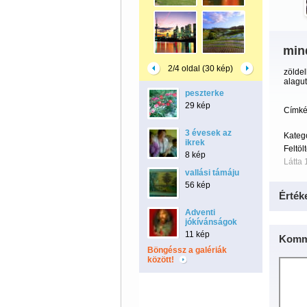
min
2/4 oldal (30 kép)
zöldel
alagut
peszterke
29 kép
Címké
3 évesek az
Kateg
ikrek
Feltöl
8 kép
Látta 
vallási támáju
56 kép
Érték
Adventi
jókívánságok
11 kép
Komm
Böngéssz a galériák
között!