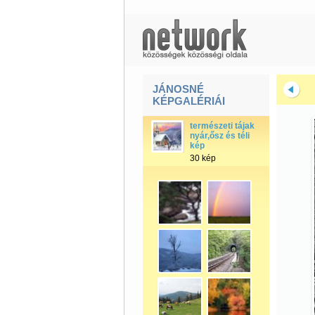
JÁNOSNÉ
KÉPGALÉRIÁI
természeti tájak
nyár,ősz és téli
kép
30 kép