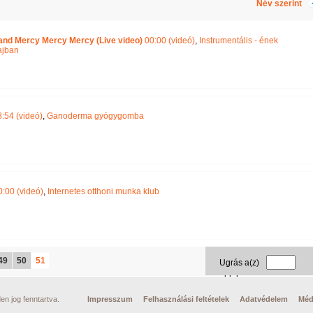
Név szerint
o and Mercy Mercy Mercy (Live video)
00:00 (videó)
,
Instrumentális - ének
ajban
:54 (videó)
,
Ganoderma gyógygomba
:00 (videó)
,
Internetes otthoni munka klub
49
50
51
Ugrás a(z)
oldalra
n jog fenntartva.
Impresszum
Felhasználási feltételek
Adatvédelem
Méd