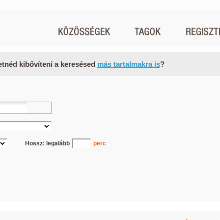
etnéd kibővíteni a keresésed
más tartalmakra is
?
Hossz: legalább
perc