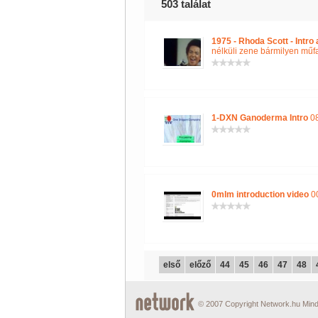
503 találat
1975 - Rhoda Scott - Intr
nélküli zene bármilyen műf
1-DXN Ganoderma Intro
08
0mlm introduction video
00
első
előző
44
45
46
47
48
© 2007 Copyright Network.hu Minde