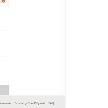
iaajánlat
Széchenyi Terv Pályázat
FAQ