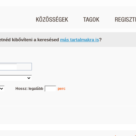
etnéd kibővíteni a keresésed
más tartalmakra is
?
Hossz: legalább
perc