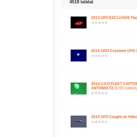
4518 találat
2013 UFO EXCLUSIVE Fla
2014 1003 Crestone UFO
0
2014 U.F.O FLEET CAPT
ANTONIO,TX
00:00 (videó)
2014 UFO Caught on Video!