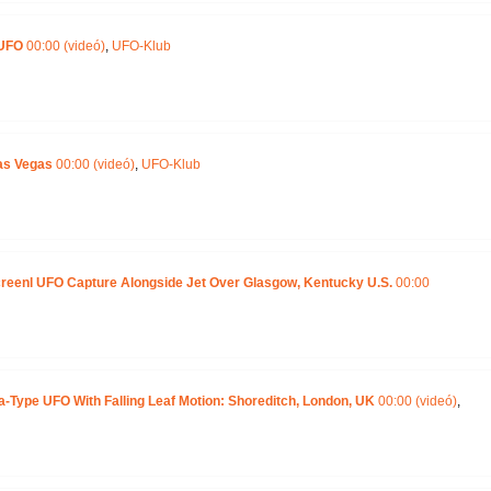
 UFO
00:00 (videó)
,
UFO-Klub
as Vegas
00:00 (videó)
,
UFO-Klub
creenl UFO Capture Alongside Jet Over Glasgow, Kentucky U.S.
00:00
-Type UFO With Falling Leaf Motion: Shoreditch, London, UK
00:00 (videó)
,