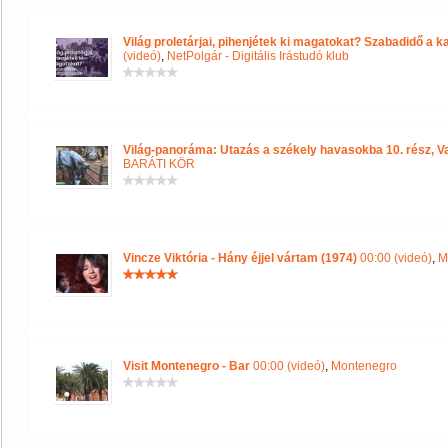
Világ proletárjai, pihenjétek ki magatokat? Szabadidő a 
(videó)
,
NetPolgár - Digitális Irástudó klub
Világ-panoráma: Utazás a székely havasokba 10. rész, V
BARÁTI KÖR
Vincze Viktória - Hány éjjel vártam (1974)
00:00 (videó)
,
M
Visit Montenegro - Bar
00:00 (videó)
,
Montenegro