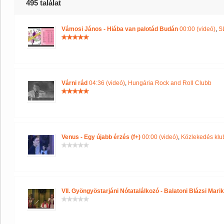
495 találat
Vámosi János - Hiába van palotád Budán
00:00 (videó)
,
S
Várni rád
04:36 (videó)
,
Hungária Rock and Roll Clubb
Venus - Egy újabb érzés (f+)
00:00 (videó)
,
Közlekedés klu
VII. Gyöngyöstarjáni Nótatalálkozó - Balatoni Blázsi Mari