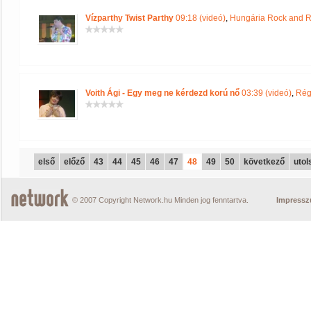
Vízparthy Twist Parthy
09:18 (videó)
,
Hungária Rock and R
Voith Ági - Egy meg ne kérdezd korú nő
03:39 (videó)
,
Rég
első
előző
43
44
45
46
47
48
49
50
következő
utol
© 2007 Copyright Network.hu Minden jog fenntartva.
Impress