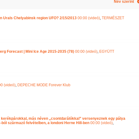
Név szerint
ian Urals Chelyabinsk region UFO? 2/15/2013
00:00 (videó)
,
TERMÉSZET
rg Forecast | Mini Ice Age 2015-2035 (78)
00:00 (videó)
,
EGYÜTT
0 (videó)
,
DEPECHE MODE Forever Klub
g” kerékpárokkal, más néven „csontdarálókkal” versenyeznek egy pálya
-ból származó felvételben, a londoni Herne Hill-ben
00:00 (videó)
,