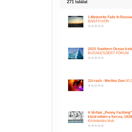
271 találat
1.Meteorite Falls In Russ
BARÁTI KÖR
2015 Southern Ocean Icebe
BUDAKESZIÉRT FÓRUM
32crash - Merlins Gun
00:0
A férfiak „Penny Farthin
körül ebben a furcsa, 1928
Közlekedés klub