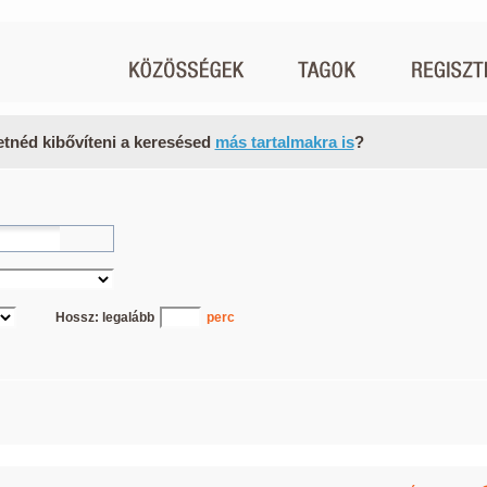
etnéd kibővíteni a keresésed
más tartalmakra is
?
Hossz: legalább
perc