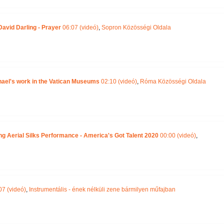
avid Darling - Prayer
06:07 (videó)
,
Sopron Közösségi Oldala
hael's work in the Vatican Museums
02:10 (videó)
,
Róma Közösségi Oldala
ng Aerial Silks Performance - America's Got Talent 2020
00:00 (videó)
,
07 (videó)
,
Instrumentális - ének nélküli zene bármilyen műfajban