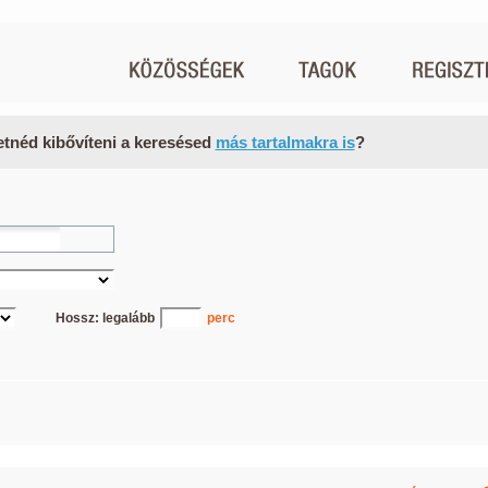
etnéd kibővíteni a keresésed
más tartalmakra is
?
Hossz: legalább
perc