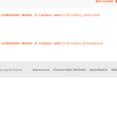
Név szerint
szólítottalak - Mother - E. Cortazar -.wmv
02:40 (videó)
,
Lébény klub
szólítottalak - Mother - E. Cortazar -.wmv
02:40 (videó)
,
Romantikusok
n jog fenntartva.
Impresszum
Felhasználási feltételek
Adatvédelem
Méd