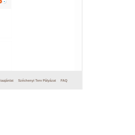
iaajánlat
Széchenyi Terv Pályázat
FAQ